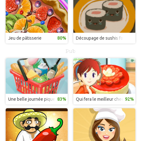
Jeu de pâtisserie
80%
Découpage de sushis fou !
Pub
Une belle journée pique-nique en amoureux
83%
Qui fera le meilleur cheesecake ?
92%