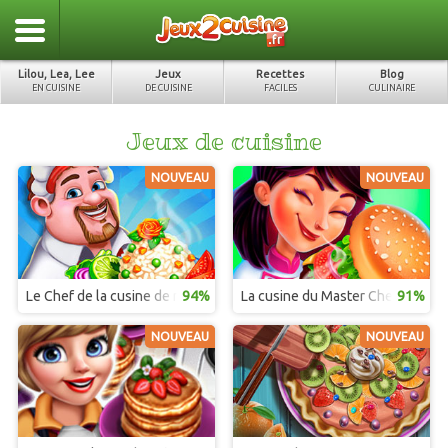
Lilou, Lea, Lee
Jeux
Recettes
Blog
EN CUISINE
DE CUISINE
FACILES
CULINAIRE
Jeux de cuisine
NOUVEAU
NOUVEAU
Le Chef de la cusine de rue
94%
La cusine du Master Chef Mexica
91%
NOUVEAU
NOUVEAU