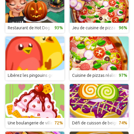
Restaurant de Hot Dog
93%
Jeu de cuisine de pizza
96%
Libérez les pingouins gelés
Cuisine de pizzas réalistes
97%
Une boulangerie de ville animée
72%
Défi de cuisson de beignets
74%