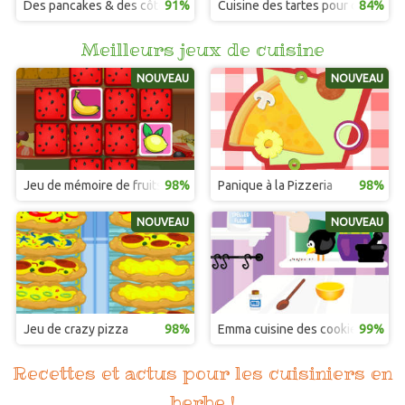
Des pancakes & des côtelettes
91%
Cuisine des tartes pour de vrai
84%
Meilleurs jeux de cuisine
NOUVEAU
NOUVEAU
Jeu de mémoire de fruits
98%
Panique à la Pizzeria
98%
NOUVEAU
NOUVEAU
Jeu de crazy pizza
98%
Emma cuisine des cookies au cho
99%
Recettes et actus pour les cuisiniers en
herbe !