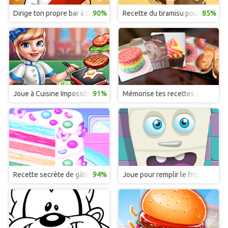
Dirige ton propre bar à tacos et tortillas
90%
Recette du tiramisu pour la fête 
85%
Joue à Cuisine Impossible et deviens une top chef
91%
Mémorise tes recettes préférées
Recette secrète de gâteau de fête des Mères
94%
Joue pour remplir le frigo de la cu